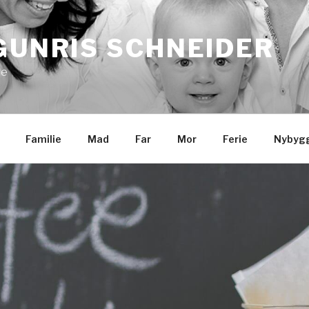
GUNRIS SCHNEIDER
ie
Familie
Mad
Far
Mor
Ferie
Nybygg