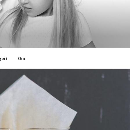
eri
Om