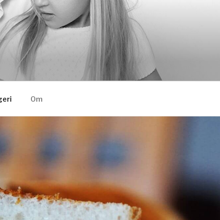
eri
Om