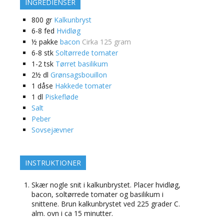
INGREDIENSER
800
gr
Kalkunbryst
6-8
fed
Hvidløg
½
pakke
bacon
Cirka 125 gram
6-8
stk
Soltørrede tomater
1-2
tsk
Tørret basilikum
2½
dl
Grønsagsbouillon
1
dåse
Hakkede tomater
1
dl
Piskefløde
Salt
Peber
Sovsejævner
INSTRUKTIONER
Skær nogle snit i kalkunbrystet. Placer hvidløg,
bacon, soltørrede tomater og basilikum i
snittene. Brun kalkunbrystet ved 225 grader C.
alm. ovn i ca 15 minutter.